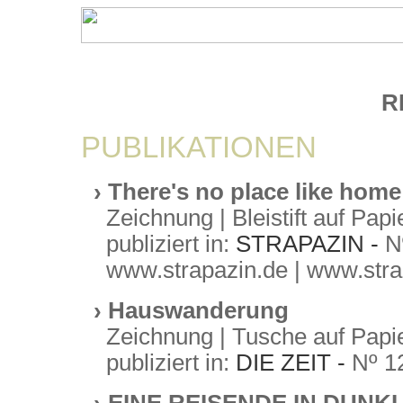
R
PUBLIKATIONEN
›
There's no place like home
Zeichnung
| Bleistift auf Papi
publiziert in:
STRAPAZIN -
N
www.strapazin.de
|
www.stra
›
Hauswanderung
Zeichnung
| Tusche auf Papi
publiziert in:
DIE ZEIT -
Nº 1