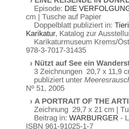
›
EINE REISENDE IN DUN
Episode:
DIE VERFOLGUN
cm | Tusche auf Papier
Doppelblatt publiziert in:
Tier
Karikatur
, Katalog zur Ausstell
Karikaturmuseum Krems/Öster
978-3-7017-31435
›
Nützt auf See ein Wanders
3 Zeichnungen 20,7 x 11,9 c
publiziert unter
Meeresrausc
Nº 51, 2005
›
A PORTRAIT OF THE ART
Zeichnung 29,7 x 21 cm | Tu
Beitrag in:
WARBURGER
- 
ISBN 961-91025-1-7